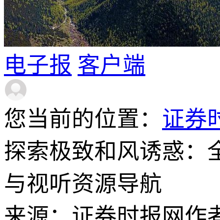
电子报
客户端
您当前的位置：
证券
探索极致和风诱惑：全
与视听资源导航
来源：证券时报网
作