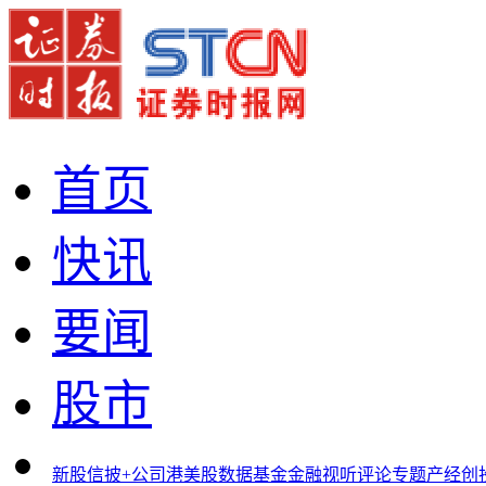
首页
快讯
要闻
股市
新股
信披+
公司
港美股
数据
基金
金融
视听
评论
专题
产经
创