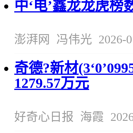
中‘电’鑫龙龙虎榜数
澎湃网
冯伟光
2026-0
奇德?新材(3‘0’09
1279.57万元
好奇心日报
海霞
2026