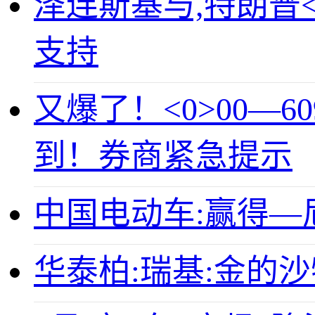
泽连斯基与,特朗普
支持
又爆了！<0>00—
到！券商紧急提示
中国电动车:赢得
华泰柏:瑞基:金的沙特