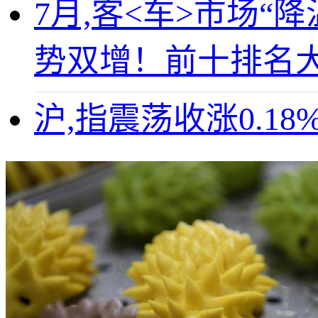
7月,客<车>市场“
势双增！前十排名
沪,指震荡收涨0.1