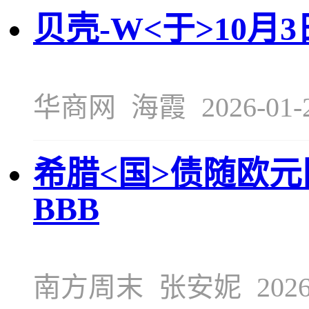
贝壳-W<于>10月3
华商网
海霞
2026-01-
希腊<国>债随欧
BBB
南方周末
张安妮
2026