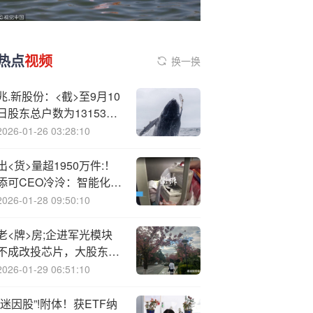
热点
视频
换一换
兆.新股份：<截>至9月10
日股东总户数为131531
户
2026-01-26 03:28:10
出<货>量超1950万件:！
添可CEO冷泠：智能化不
是为了炫技，更不是营销
2026-01-28 09:50:10
噱头
老<牌>房;企进军光模块
不成改投芯片，大股东为
何都忙着“下车”？
2026-01-29 06:51:10
“迷因股”!附体！获ETF纳