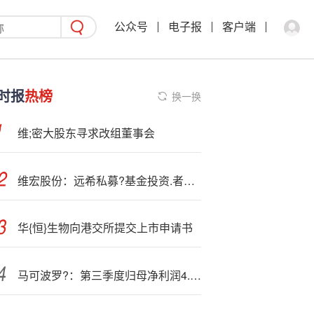
公众号
电子报
客户端
时报
热榜
换一换
维;密大股东寻求改组董事会
维宏股份：远希私募?基金投资.者于11月13日调研我司
华{恒}生物向港交所提交上市申请书
马可波罗?：第三季度归母净利润4.08亿元 同比下降4.37%