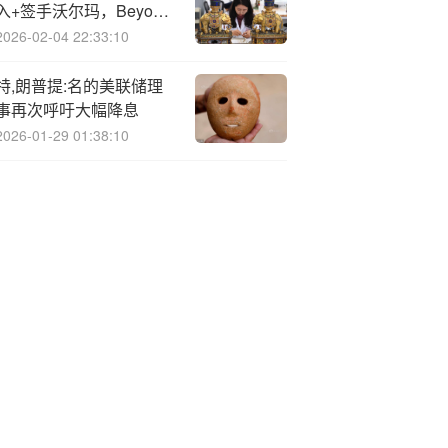
入+签手沃尔玛，Beyond
Meat(BYND.US)三天涨6
2026-02-04 22:33:10
倍
特,朗普提:名的美联储理
事再次呼吁大幅降息
2026-01-29 01:38:10