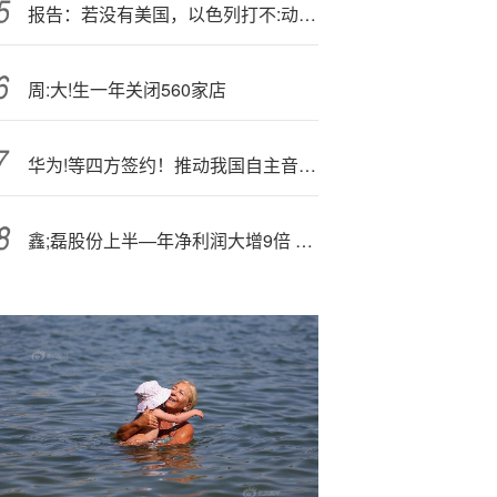
报告：若没有美国，以色列打不:动了:
周:大!生一年关闭560家店
华为!等四方签约！推动我国自主音视频技术标准产业化
鑫;磊股份上半—年净利润大增9倍 核心技术与节能产品优势凸显