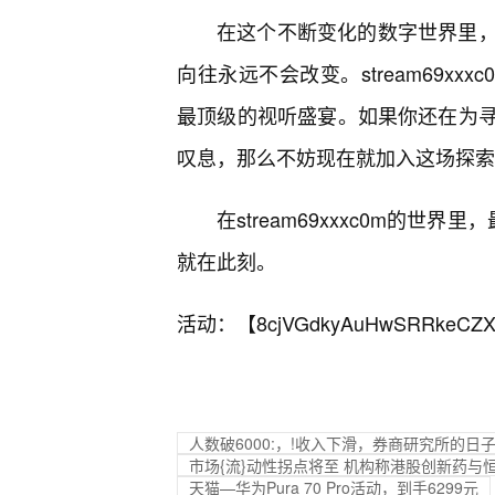
在这个不断变化的数字世界里
向往永远不会改变。stream69x
最顶级的视听盛宴。如果你还在为
叹息，那么不妨现在就加入这场探索
在stream69xxxc0m的
就在此刻。
活动：【
8cjVGdkyAuHwSRRkeCZX
人数破6000:，!收入下滑，券商研究所的日
市场{流}动性拐点将至 机构称港股创新药与
天猫—华为Pura 70 Pro活动，到手6299元