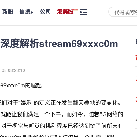
新股
信披+
公司
港美股
解析stream69xxxc0m
-08 08:23:10
9xxxc0m的崛起
们对于“娱乐”的定义正在发生翻天覆地的变🔥化。
许就能让我们满足一个下午；而如今，随着5G网络的
对于视觉与听觉的挑剔程度已经达到🌸了前所未有