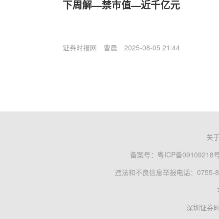
下周解—禁市值—近千亿元
证券时报网
曹晨
2025-08-05 21:44
关
备案号：
粤ICP备09109218
违法和不良信息举报电话：0755-83
深圳证券