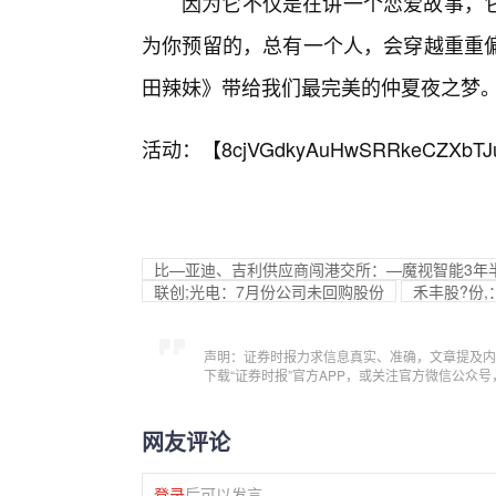
因为它不仅是在讲一个恋爱故事，
为你预留的，总有一个人，会穿越重重
田辣妹》带给我们最完美的仲夏夜之梦
活动：【
8cjVGdkyAuHwSRRkeCZXbTJ
比—亚迪、吉利供应商闯港交所：—魔视智能3年半
联创;光电：7月份公司未回购股份
禾丰股?份
声明：证券时报力求信息真实、准确，文章提及内
下载“证券时报”官方APP，或关注官方微信公众
网友评论
登录
后可以发言